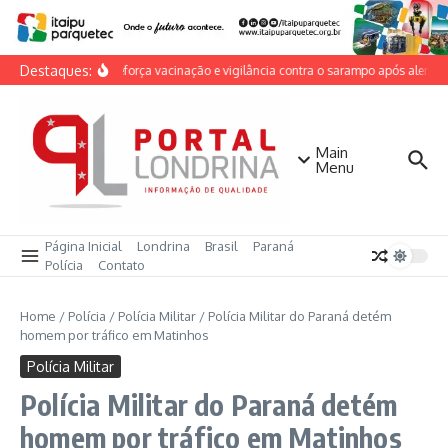
Ir para o conteúdo
Destaques:
Cambé reforça vacinação e vigilância contra o sarampo após alerta n
Main
Menu
Página Inicial
Londrina
Brasil
Paraná
Polícia
Contato
Home
/
Polícia
/
Polícia Militar
/
Polícia Militar do Paraná detém
homem por tráfico em Matinhos
Polícia Militar
Polícia Militar do Paraná detém
homem por tráfico em Matinhos