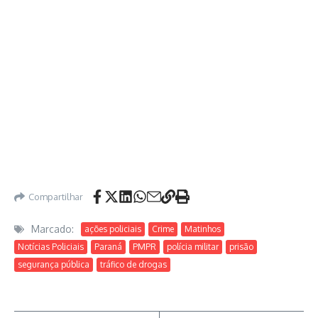
Compartilhar
Marcado:
ações policiais
Crime
Matinhos
Notícias Policiais
Paraná
PMPR
polícia militar
prisão
segurança pública
tráfico de drogas