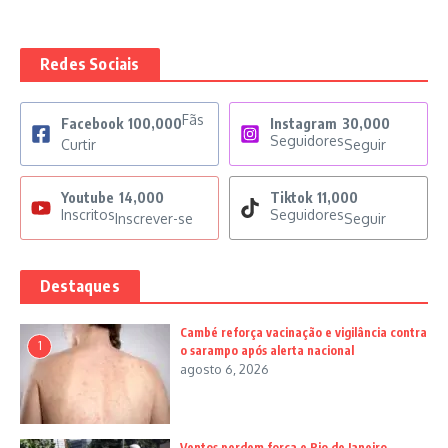
Redes Sociais
Fãs
Facebook
100,000
Instagram
30,000
Seguidores
Curtir
Seguir
Youtube
14,000
Tiktok
11,000
Inscritos
Seguidores
Inscrever-se
Seguir
Destaques
Cambé reforça vacinação e vigilância contra
1
o sarampo após alerta nacional
agosto 6, 2026
Ventos perdem força e Rio de Janeiro