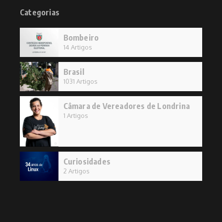
Categorias
Bombeiro
14 Artigos
Brasil
1031 Artigos
Câmara de Vereadores de Londrina
1 Artigos
Curiosidades
2 Artigos