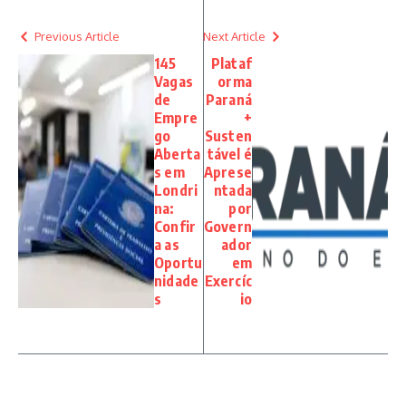
Previous Article
Next Article
145
Plataf
Vagas
orma
de
Paraná
Empre
+
go
Susten
Aberta
tável é
s em
Aprese
Londri
ntada
na:
por
Confir
Govern
a as
ador
Oportu
em
nidade
Exercíc
s
io