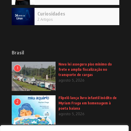
Curiosidades
2 Artigos
Brasil
Nova lei assegura piso mínimo do
1
frete e amplia fiscalização no
transporte de cargas
agosto 5, 2026
Flipelô lança livro infantil inédito de
2
Myriam Fraga em homenagem à
poeta baiana
agosto 5, 2026