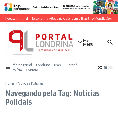
Ir para o conteúdo
Destaques:
Atletas de Londrina Atletismo defendem o Brasil no Mundial Sub-20
Main
Menu
Página Inicial
Londrina
Brasil
Paraná
Polícia
Contato
Home
/
Notícias Policiais
Navegando pela Tag: Notícias
Policiais