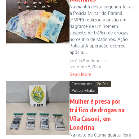
Na manhã desta segunda-feira,
a Polícia Militar do Paraná
(PMPR) realizou a prisão em
flagrante de um homem
suspeito de tráfico de drogas
no centro de Matinhos. Ação
Policial A operação ocorreu
após a...
Jucélia Rodrigues
fevereiro 9, 2026
Read More
Destaques
Polícia
Polícia Militar
Mulher é presa por
tráfico de drogas na
Vila Casoni, em
Londrina
Na noite da última quarta-feira