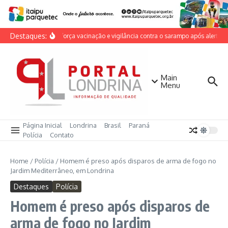
Ir para o conteúdo
Destaques:
Cambé reforça vacinação e vigilância contra o sarampo após alerta na
Main
Menu
Página Inicial
Londrina
Brasil
Paraná
Polícia
Contato
Home
/
Polícia
/
Homem é preso após disparos de arma de fogo no
Jardim Mediterrâneo, em Londrina
Destaques
Polícia
Homem é preso após disparos de
arma de fogo no Jardim