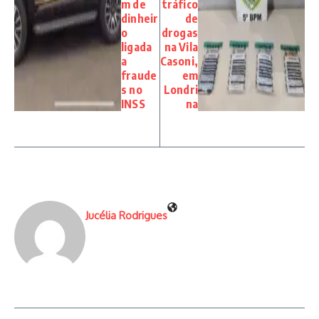
m de
tráfico
dinheir
de
o
drogas
ligada
na Vila
a
Casoni,
fraude
em
s no
Londri
INSS
na
Jucélia Rodrigues