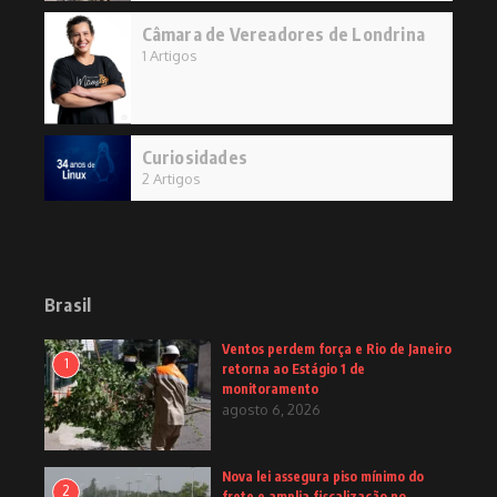
Câmara de Vereadores de Londrina
1 Artigos
Curiosidades
2 Artigos
Brasil
Ventos perdem força e Rio de Janeiro
1
retorna ao Estágio 1 de
monitoramento
agosto 6, 2026
Nova lei assegura piso mínimo do
2
frete e amplia fiscalização no