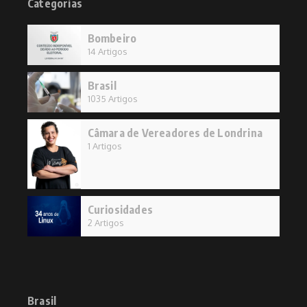
Categorias
Bombeiro
14 Artigos
Brasil
1035 Artigos
Câmara de Vereadores de Londrina
1 Artigos
Curiosidades
2 Artigos
Brasil