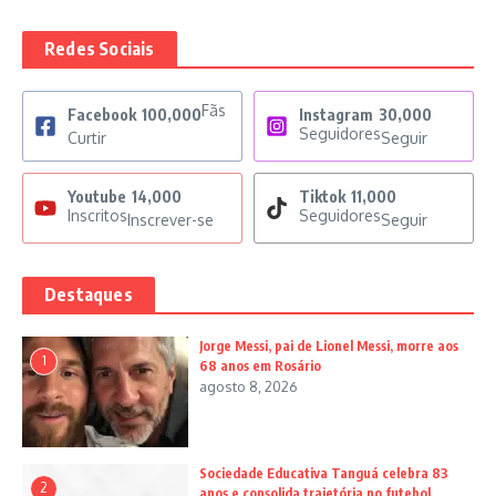
Redes Sociais
Fãs
Facebook
100,000
Instagram
30,000
Seguidores
Curtir
Seguir
Youtube
14,000
Tiktok
11,000
Inscritos
Seguidores
Inscrever-se
Seguir
Destaques
Jorge Messi, pai de Lionel Messi, morre aos
1
68 anos em Rosário
agosto 8, 2026
Sociedade Educativa Tanguá celebra 83
2
anos e consolida trajetória no futebol