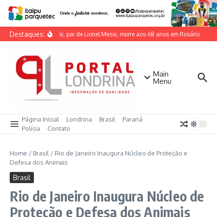
Ir para o conteúdo
Destaques:
Jorge Messi, pai de Lionel Messi, morre aos 68 anos em Rosário
Soc
Main
Menu
Página Inicial
Londrina
Brasil
Paraná
Polícia
Contato
Home
/
Brasil
/
Rio de Janeiro Inaugura Núcleo de Proteção e
Defesa dos Animais
Brasil
Rio de Janeiro Inaugura Núcleo de
Proteção e Defesa dos Animais