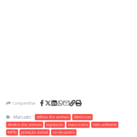
Compartilhar
Marcado:
defesa dos animais
denúncias
direitos dos animais
legislação
maus-tratos
meio ambiente
MPRJ
proteção animal
rio-de-janeiro