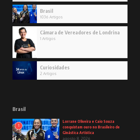
Brasil
1036 Artigos
Câmara de Vereadores de Londrina
1 Artigos
Curiosidades
2 Artigos
Brasil
Lorrane Oliveira e Caio Souza
1
conquistam ouro no Brasileiro de
Ginástica Artística
agosto 8, 2026