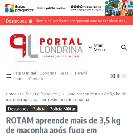
Ir para o conteúdo
Destaques:
Lorrane Oliveira e Caio Souza conquistam ouro no Brasileiro de Ginásti
Main
Menu
Página Inicial
Londrina
Brasil
Paraná
Polícia
Contato
Home
/
Polícia
/
Polícia Militar
/
ROTAM apreende mais de 3,5 kg de
maconha após fuga em residência de Londrina
Destaques
Polícia
Polícia Militar
ROTAM apreende mais de 3,5 kg
de maconha após fuga em