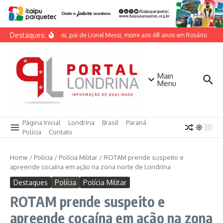
Ir para o conteúdo
Destaques:
Jorge Messi, pai de Lionel Messi, morre aos 68 anos em Rosário
Soc
Main
Menu
Página Inicial
Londrina
Brasil
Paraná
Polícia
Contato
Home
/
Polícia
/
Polícia Militar
/
ROTAM prende suspeito e
apreende cocaína em ação na zona norte de Londrina
Destaques
Polícia
Polícia Militar
ROTAM prende suspeito e
apreende cocaína em ação na zona