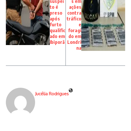
suspei
s em
to é
ações
preso
contra
após
tráfico
furto
e
qualific
foragi
ado em
do em
Ibiporã
Londri
na
Jucélia Rodrigues