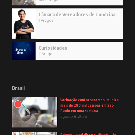
Câmara de Vereadores de Londrina
1 Artigos
Curiosidades
2 Artigos
Brasil
Vacinação contra sarampo imuniza
1
mais de 280 mil pessoas em São
Paulo em uma semana
agosto 8, 2026
Primeira medalha paralímpica do