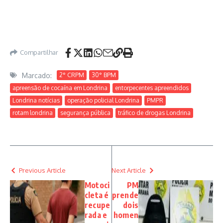
Compartilhar
Marcado:
2° CRPM
30° BPM
apreensão de cocaína em Londrina
entorpecentes apreendidos
Londrina notícias
operação policial Londrina
PMPR
rotam londrina
segurança pública
tráfico de drogas Londrina
Previous Article
Next Article
Motoci
PM
cleta é
prende
recupe
dois
rada e
homen