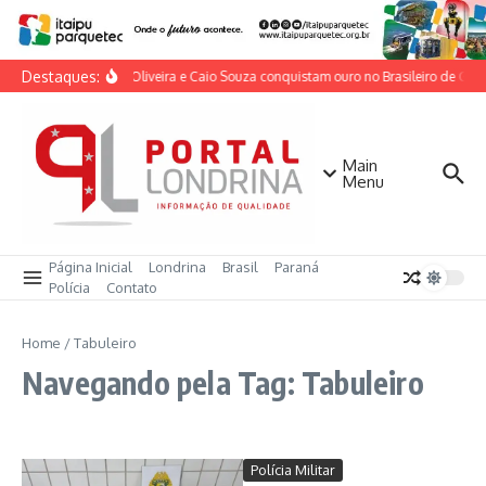
Ir para o conteúdo
Destaques:
Lorrane Oliveira e Caio Souza conquistam ouro no Brasileiro de Ginás
Main
Menu
Página Inicial
Londrina
Brasil
Paraná
Polícia
Contato
Home
/
Tabuleiro
Navegando pela Tag: Tabuleiro
Polícia Militar