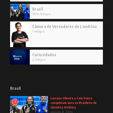
Brasil
1036 Artigos
Câmara de Vereadores de Londrina
1 Artigos
Curiosidades
2 Artigos
Brasil
Lorrane Oliveira e Caio Souza
1
conquistam ouro no Brasileiro de
Ginástica Artística
agosto 8, 2026