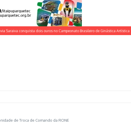
araiva conquista dois ouros no Campeonato Brasileiro de Ginástica Artística
Est
Solenidade de Troca de Comando da RONE