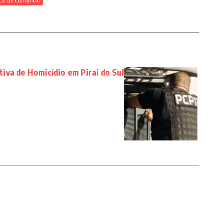
oca de comando
iva de Homicídio em Piraí do Sul