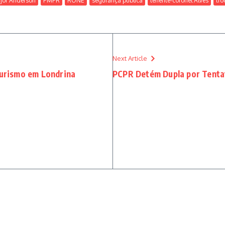
jor Anderson
PMPR
RONE
segurança pública
tenente-coronel Alves
tr
Next Article
Turismo em Londrina
PCPR Detém Dupla por Tentat