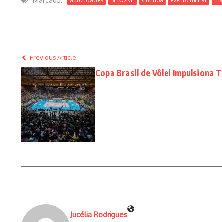
Marcado:
autoridades
BPRONE
Curitiba
evento militar
ma
Previous Article
Copa Brasil de Vôlei Impulsiona 
Jucélia Rodrigues