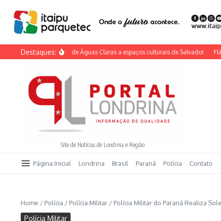
Ir para o conteúdo
Destaques:
ojeto leva moradores de Águas Claras a espaços culturais de Salvador
Flávia S
Site de Notícias de Londrina e Região
Página Inicial
Londrina
Brasil
Paraná
Polícia
Contato
Home
/
Polícia
/
Polícia Militar
/
Polícia Militar do Paraná Realiza 
Polícia Militar