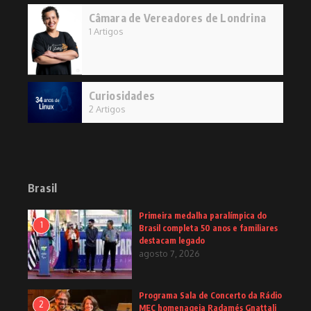
Câmara de Vereadores de Londrina
1 Artigos
Curiosidades
2 Artigos
Brasil
Primeira medalha paralímpica do
1
Brasil completa 50 anos e familiares
destacam legado
agosto 7, 2026
Programa Sala de Concerto da Rádio
2
MEC homenageia Radamés Gnattali