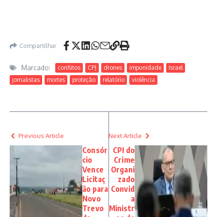
Compartilhar
Marcado:
conflitos
CPJ
drones
impunidade
Israel
jornalistas
mortes
proteção
relatório
violência
Previous Article
Next Article
Consór
CPI do
cio
Crime
Vence
Organi
Licitaç
zado
ão para
Convid
Novo
a
Trevo
Ministr