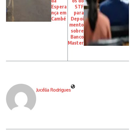
da
os do
Espera
STF
nça em
para
Cambé
Depoi
mento
sobre
Banco
Master
Jucélia Rodrigues