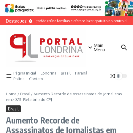
Ir para o conteúdo
Destaques:
Dia do Calçadão reúne famílias e oferece lazer gratuito no centro de Lo
Main
Menu
Página Inicial
Londrina
Brasil
Paraná
Polícia
Contato
Home
/
Brasil
/
Aumento Recorde de Assassinatos de Jornalistas
em 2025: Relatório do CPJ
Brasil
Aumento Recorde de
Assassinatos de Jornalistas em