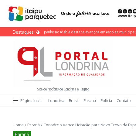
Ir para o conteúdo
Destaques:
drina mantém desempenho no Ideb e destaca avanços em escolas municipais
E
Site de Notícias de Londrina e Região
Página Inicial
Londrina
Brasil
Paraná
Polícia
Contato
Home
/
Paraná
/
Consórcio Vence Licitação para Novo Trevo da E
Paraná