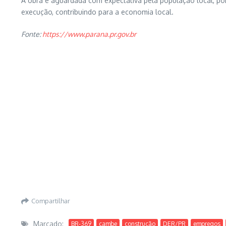
A obra é aguardada com expectativa pela população local, poi
execução, contribuindo para a economia local.
Fonte:
https://www.parana.pr.gov.br
Compartilhar
Marcado:
BR-369
cambe
construção
DER/PR
empregos