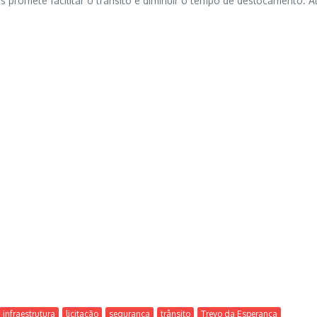
s promete facilitar o trânsito e diminuir o tempo de deslocamento. 
infraestrutura
licitação
seguranca
trânsito
Trevo da Esperança