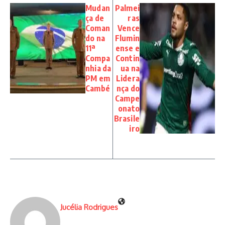
Mudan
Palmei
ça de
ras
Coman
Vence
do na
Flumin
11ª
ense e
Compa
Contin
nhia da
ua na
PM em
Lidera
Cambé
nça do
Campe
onato
Brasile
iro
Jucélia Rodrigues