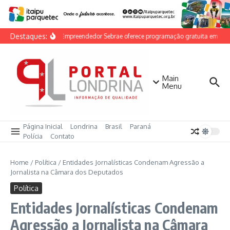
Ir para o conteúdo
Destaques:
Feira do Empreendedor Sebrae oferece programação gratuita em Londr
Main
Menu
Página Inicial
Londrina
Brasil
Paraná
Polícia
Contato
Home
/
Política
/
Entidades Jornalísticas Condenam Agressão a
Jornalista na Câmara dos Deputados
Política
Entidades Jornalísticas Condenam
Agressão a Jornalista na Câmara