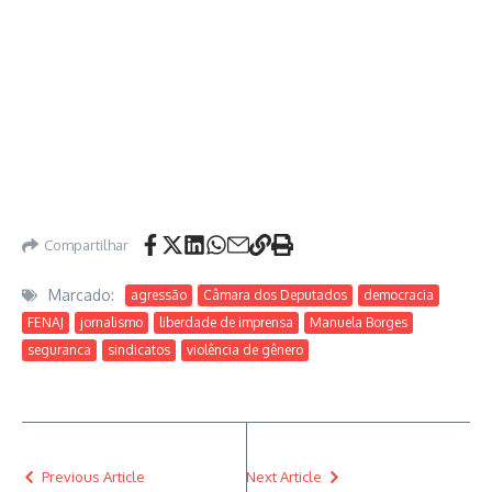
Compartilhar
Marcado:
agressão
Câmara dos Deputados
democracia
FENAJ
jornalismo
liberdade de imprensa
Manuela Borges
seguranca
sindicatos
violência de gênero
Previous Article
Next Article