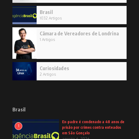
Brasil
1032 Artigos
Câmara de Vereadores de Londrina
1 Artigos
Curiosidades
2 Artigos
Brasil
Ex-padre é condenado a 48 anos de
1
prisão por crimes contra enteados
em São Gonçalo
agosto 6, 2026