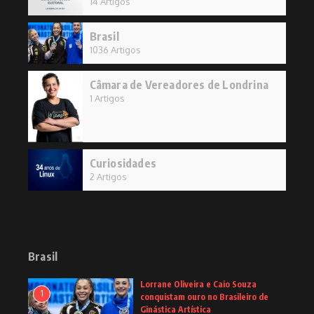
14 Artigos
Brasil
1036 Artigos
Câmara de Vereadores de Londrina
1 Artigos
Curiosidades
2 Artigos
Brasil
Lorrane Oliveira e Caio Souza
1
conquistam ouro no Brasileiro de
Ginástica Artística