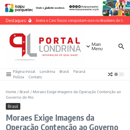
Ir para o conteúdo
Destaques:
Lorrane Oliveira e Caio Souza conquistam ouro no Brasileiro de Ginásti
Main
Menu
Página Inicial
Londrina
Brasil
Paraná
Polícia
Contato
Home
/
Brasil
/
Moraes Exige Imagens da Operação Contenção ao
Governo do Rio
Brasil
Moraes Exige Imagens da
Operação Contenção ao Governo