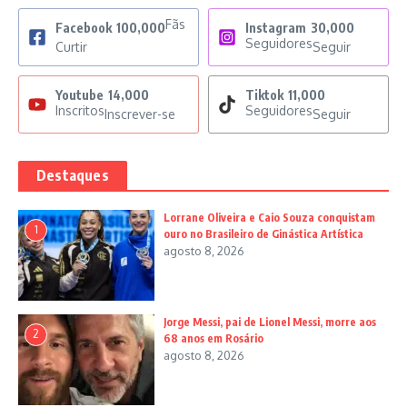
Fãs
Facebook
100,000
Instagram
30,000
Seguidores
Curtir
Seguir
Youtube
14,000
Tiktok
11,000
Inscritos
Seguidores
Inscrever-se
Seguir
Destaques
Lorrane Oliveira e Caio Souza conquistam
1
ouro no Brasileiro de Ginástica Artística
agosto 8, 2026
Jorge Messi, pai de Lionel Messi, morre aos
2
68 anos em Rosário
agosto 8, 2026