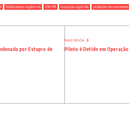
l
fertilizantes orgânicos
IDR-PR
inovação agrícola
proteção de nascentes
Next Article
ondenado por Estupro de
Piloto é Detido em Operação