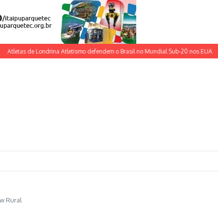
etas de Londrina Atletismo defendem o Brasil no Mundial Sub-20 nos EUA
Nova
w Rural