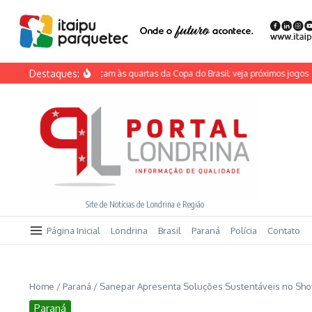
Ir para o conteúdo
Destaques:
uzeiro e Grêmio avançam às quartas da Copa do Brasil; veja próximos jogos
Atl
Site de Notícias de Londrina e Região
Página Inicial
Londrina
Brasil
Paraná
Polícia
Contato
Home
/
Paraná
/
Sanepar Apresenta Soluções Sustentáveis no Sho
Paraná