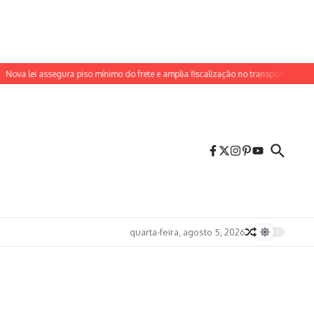
 lei assegura piso mínimo do frete e amplia fiscalização no transporte de cargas
quarta-feira, agosto 5, 2026