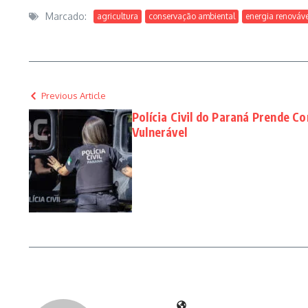
Marcado:
agricultura
conservação ambiental
energia renováve
Previous Article
Polícia Civil do Paraná Prende C
Vulnerável