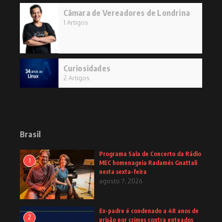
Câmara de Vereadores de Londrina
1 Artigos
Curiosidades
2 Artigos
Brasil
Programa Sala de Concerto da Rádio
1
MEC homenageia Radamés Gnattali
nesta sexta-feira
agosto 7, 2026
Ex-padre é condenado a 48 anos de
2
prisão por crimes contra enteados