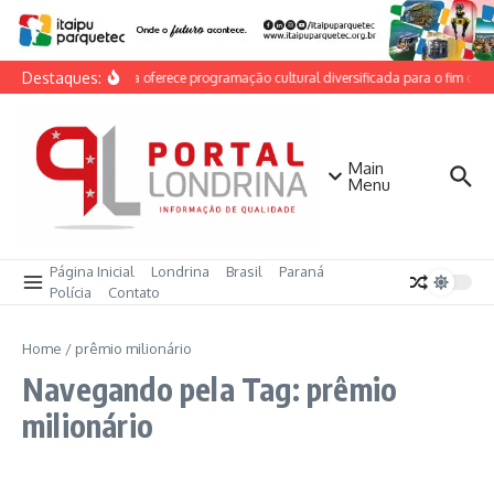
Ir para o conteúdo
Destaques:
Londrina oferece programação cultural diversificada para o fim de 
Main
Menu
Página Inicial
Londrina
Brasil
Paraná
Polícia
Contato
Home
/
prêmio milionário
Navegando pela Tag: prêmio
milionário