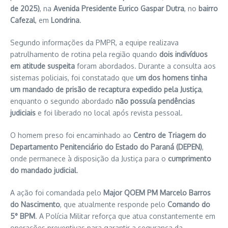
de 2025)
, na
Avenida Presidente Eurico Gaspar Dutra
, no
bairro
Cafezal
, em
Londrina
.
Segundo informações da PMPR, a equipe realizava
patrulhamento de rotina pela região quando
dois indivíduos
em atitude suspeita
foram abordados. Durante a consulta aos
sistemas policiais, foi constatado que
um dos homens tinha
um mandado de prisão de recaptura expedido pela Justiça
,
enquanto o segundo abordado
não possuía pendências
judiciais
e foi liberado no local após revista pessoal.
O homem preso foi encaminhado ao
Centro de Triagem do
Departamento Penitenciário do Estado do Paraná (DEPEN)
,
onde permanece à disposição da Justiça para o
cumprimento
do mandado judicial
.
A ação foi comandada pelo
Major QOEM PM Marcelo Barros
do Nascimento
, que atualmente responde pelo
Comando do
5° BPM
. A Polícia Militar reforça que atua constantemente em
operações preventivas para garantir a segurança da