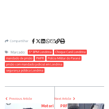
Compartilhar
Marcado:
5º BPM Londrina
Choque Canil Londrina
mandado de prisão
PMPR
Polícia Militar do Paraná
prisão com mandado judicial em Londrina
segurança pública Londrina
Previous Article
Next Article
Motori
PRF