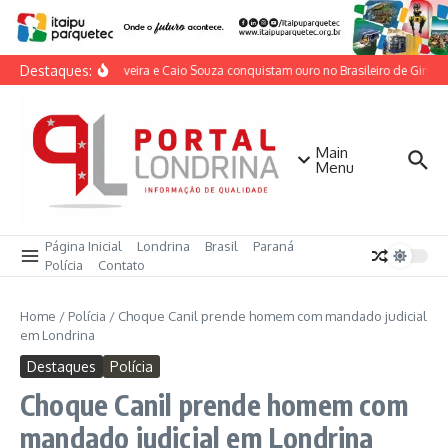
Ir para o conteúdo
Destaques:
Lorrane Oliveira e Caio Souza conquistam ouro no Brasileiro de Ginástic
Main
Menu
Página Inicial
Londrina
Brasil
Paraná
Polícia
Contato
Home
/
Polícia
/
Choque Canil prende homem com mandado judicial
em Londrina
Destaques
Polícia
Choque Canil prende homem com
mandado judicial em Londrina