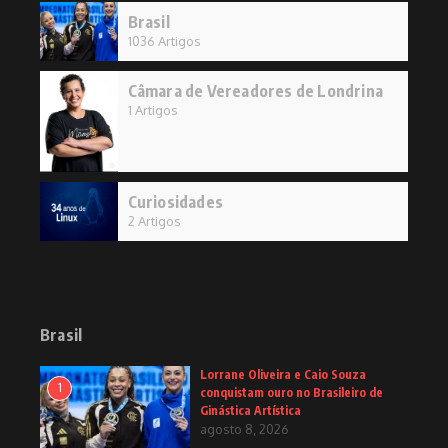
Brasil
1036 Artigos
Câmara de Vereadores de Londrina
1 Artigos
Curiosidades
2 Artigos
Brasil
Lorrane Oliveira e Caio Souza
1
conquistam ouro no Brasileiro de
Ginástica Artística
agosto 8, 2026