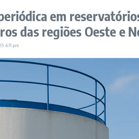
eriódica em reservatório
ros das regiões Oeste e N
025
6:11 pm