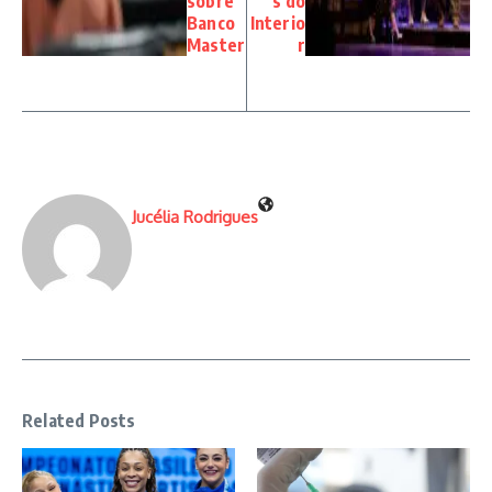
sobre
s do
Banco
Interio
Master
r
Jucélia Rodrigues
Related Posts