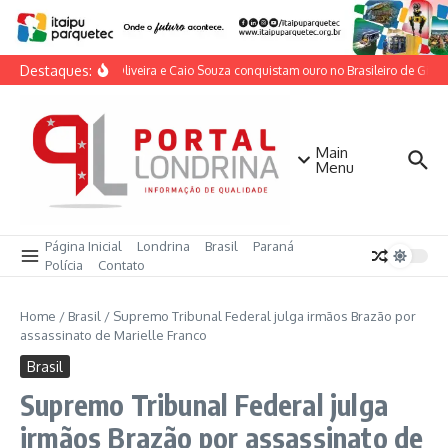
Ir para o conteúdo
Destaques:
Lorrane Oliveira e Caio Souza conquistam ouro no Brasileiro de Ginásti
Main
Menu
Página Inicial
Londrina
Brasil
Paraná
Polícia
Contato
Home
/
Brasil
/
Supremo Tribunal Federal julga irmãos Brazão por
assassinato de Marielle Franco
Brasil
Supremo Tribunal Federal julga
irmãos Brazão por assassinato de