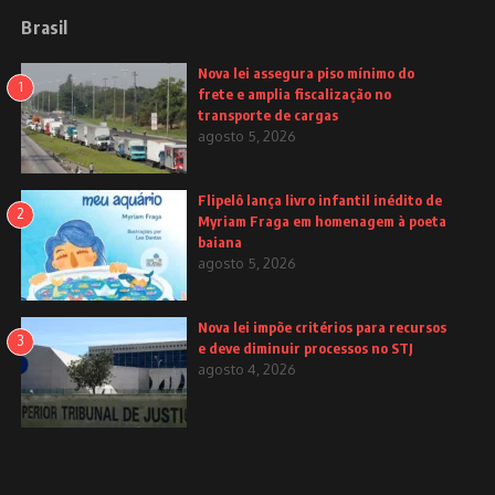
Brasil
Nova lei assegura piso mínimo do
1
frete e amplia fiscalização no
transporte de cargas
agosto 5, 2026
Flipelô lança livro infantil inédito de
2
Myriam Fraga em homenagem à poeta
baiana
agosto 5, 2026
Nova lei impõe critérios para recursos
3
e deve diminuir processos no STJ
agosto 4, 2026