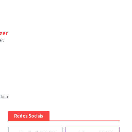
zer
er.
do a
Redes Sociais