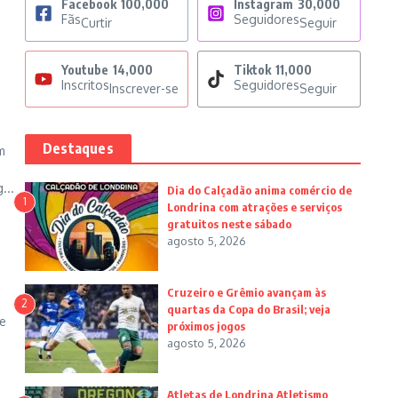
Facebook
100,000
Instagram
30,000
Fãs
Seguidores
Curtir
Seguir
Youtube
14,000
Tiktok
11,000
Inscritos
Seguidores
Inscrever-se
Seguir
Destaques
m
o
...
Dia do Calçadão anima comércio de
1
Londrina com atrações e serviços
gratuitos neste sábado
agosto 5, 2026
Cruzeiro e Grêmio avançam às
2
quartas da Copa do Brasil; veja
e
próximos jogos
agosto 5, 2026
Atletas de Londrina Atletismo