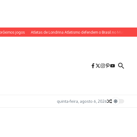
imos jogos
Atletas de Londrina Atletismo defendem o Brasil no Mundial Sub-20
quinta-feira, agosto 6, 2026