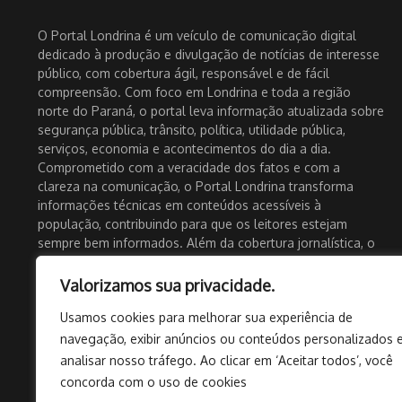
O Portal Londrina é um veículo de comunicação digital
dedicado à produção e divulgação de notícias de interesse
público, com cobertura ágil, responsável e de fácil
compreensão. Com foco em Londrina e toda a região
norte do Paraná, o portal leva informação atualizada sobre
segurança pública, trânsito, política, utilidade pública,
serviços, economia e acontecimentos do dia a dia.
Comprometido com a veracidade dos fatos e com a
clareza na comunicação, o Portal Londrina transforma
informações técnicas em conteúdos acessíveis à
população, contribuindo para que os leitores estejam
sempre bem informados. Além da cobertura jornalística, o
portal também atua como um importante canal de
divulgação para empresas, eventos e iniciativas locais,
Valorizamos sua privacidade.
fortalecendo o comércio e a economia regional. Com
Usamos cookies para melhorar sua experiência de
presença ativa nas redes sociais e atualização constante, o
Portal Londrina se consolida como uma fonte confiável de
navegação, exibir anúncios ou conteúdos personalizados 
informação para quem busca notícias rápidas, relevantes e
analisar nosso tráfego. Ao clicar em ‘Aceitar todos’, você
próximas da realidade da comunidade.
concorda com o uso de cookies