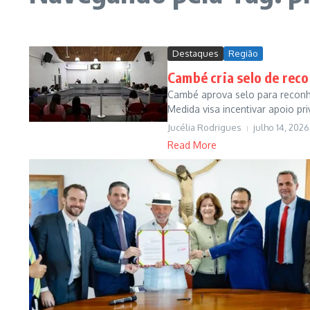
Destaques
Região
Cambé cria selo de rec
Cambé aprova selo para reconh
Medida visa incentivar apoio pri
Jucélia Rodrigues
julho 14, 2026
Read More