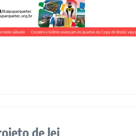
ste sábado
Cruzeiro e Grêmio avançam às quartas da Copa do Brasil; veja próx
ojeto de lei