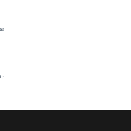
 as
te