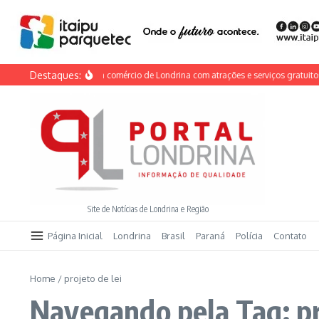
Ir para o conteúdo
Destaques:
ia do Calçadão anima comércio de Londrina com atrações e serviços gratuitos ne
Site de Notícias de Londrina e Região
Página Inicial
Londrina
Brasil
Paraná
Polícia
Contato
Home
/
projeto de lei
Navegando pela Tag: pr