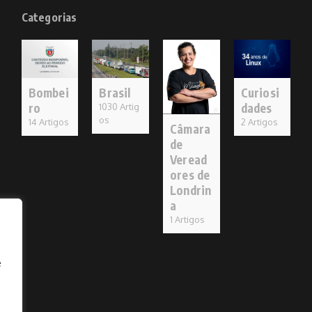
Categorias
Bombei
Brasil
Curiosi
ro
dades
1030 Artig
os
14 Artigos
2 Artigos
Câmara
de
Veread
ores de
Londrin
a
1 Artigos
e