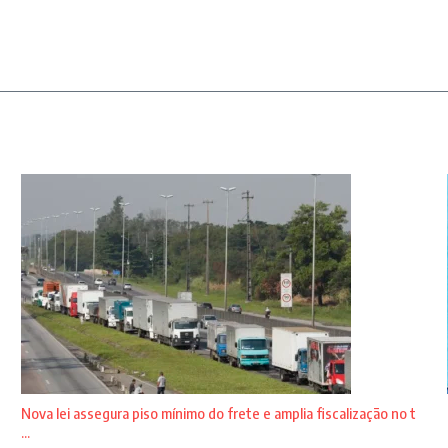
Nova lei assegura piso mínimo do frete e amplia fiscalização no t
...