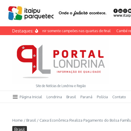
Ir para o conteúdo
Destaques:
 do Brasil pode reunir somente campeões nas quartas de final
Cambé reforça v
Site de Notícias de Londrina e Região
Página Inicial
Londrina
Brasil
Paraná
Polícia
Contato
Home
/
Brasil
/
Caixa Econômica Realiza Pagamento do Bolsa Família
Brasil