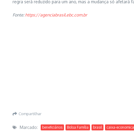
regra será reduzido para um ano, mas a mudança só afetará fa
Fonte:
https://agenciabrasil.ebc.com.br
Compartilhar
Marcado:
beneficiários
Bolsa Família
brasil
caixa-economica