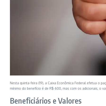
Nesta quinta-feira (19), a Caixa Econômica Federal efetua o pa
mínimo do benefício é de R$ 600, mas com os adicionais, o va
Beneficiários e Valores