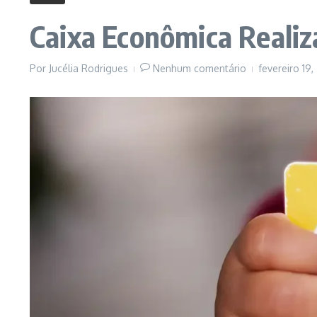
Caixa Econômica Realiz
Por
Jucélia Rodrigues
Nenhum comentário
fevereiro 19