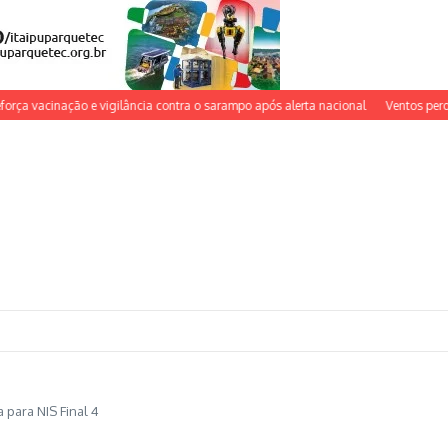
acinação e vigilância contra o sarampo após alerta nacional
Ventos perdem forç
 para NIS Final 4