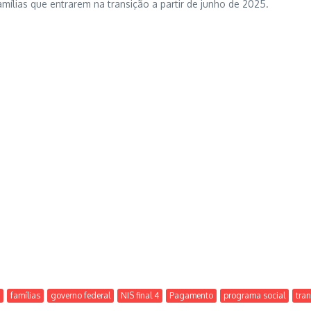
mílias que entrarem na transição a partir de junho de 2025.
famílias
governo federal
NIS final 4
Pagamento
programa social
tra