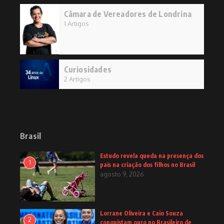
Câmara de Vereadores de Londrina
1 Artigos
Curiosidades
2 Artigos
Brasil
Estudo revela queda na presença dos
1
pais na criação dos filhos no Brasil
agosto 9, 2026
Lorrane Oliveira e Caio Souza
2
conquistam ouro no Brasileiro de