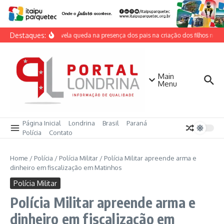
Ir para o conteúdo
Destaques:
Estudo revela queda na presença dos pais na criação dos filhos no Bra
Main
Menu
Página Inicial
Londrina
Brasil
Paraná
Polícia
Contato
Home
/
Polícia
/
Polícia Militar
/
Polícia Militar apreende arma e
dinheiro em fiscalização em Matinhos
Polícia Militar
Polícia Militar apreende arma e
dinheiro em fiscalização em