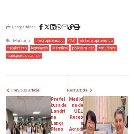
Compartilhar
Marcado:
arma apreendida
CAC
dinheiro apreendido
fiscalização
legislação
Matinhos
polícia militar
seguranca
transporte de armas
Previous Article
Next Article
Prefei
Medici
tura de
na da
Londri
UEL
na
Receb
Lança
e
Plano
Acredi