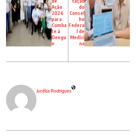
de
tação
Ação
do
2026
Consel
para
ho
Comba
Federa
te à
l de
Dengu
Medici
e
na
Jucélia Rodrigues