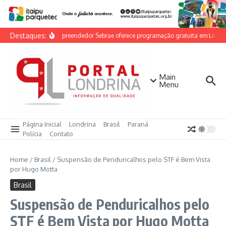
Ir para o conteúdo
Destaques:
Feira do Empreendedor Sebrae oferece programação gratuita em Londrin
Main
Menu
Página Inicial
Londrina
Brasil
Paraná
Polícia
Contato
Home
/
Brasil
/
Suspensão de Penduricalhos pelo STF é Bem Vista
por Hugo Motta
Brasil
Suspensão de Penduricalhos pelo
STF é Bem Vista por Hugo Motta