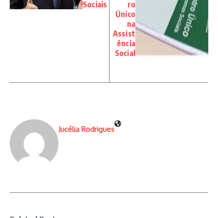
Sociais
ro
Único
na
Assist
ência
Social
Jucélia Rodrigues