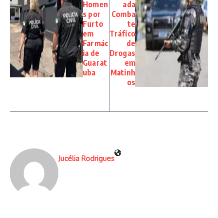
Homen
ada
s por
Comba
Furto
te
em
Tráfico
Farmác
de
ia de
Drogas
Guarat
em
uba
Matinh
os
Jucélia Rodrigues