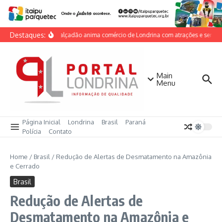
Ir para o conteúdo
Destaques:
Dia do Calçadão anima comércio de Londrina com atrações e serviços
Main
Menu
Página Inicial
Londrina
Brasil
Paraná
Polícia
Contato
Home
/
Brasil
/
Redução de Alertas de Desmatamento na Amazônia
e Cerrado
Brasil
Redução de Alertas de
Desmatamento na Amazônia e