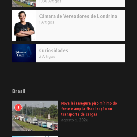
1030 Artigos
Câmara de Vereadores de Londrina
1 Artigos
Curiosidades
2 Artigos
Brasil
Nova lei assegura piso mínimo do
1
frete e amplia fiscalização no
transporte de cargas
agosto 5, 2026