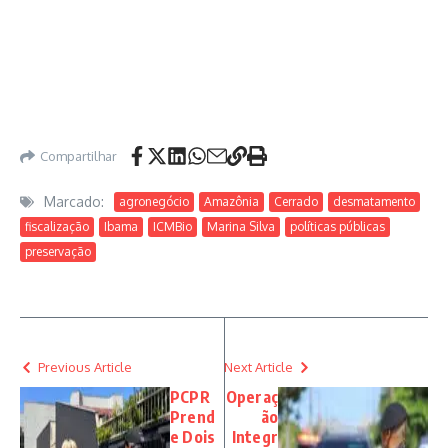
Compartilhar
Marcado:
agronegócio
Amazônia
Cerrado
desmatamento
fiscalização
Ibama
ICMBio
Marina Silva
políticas públicas
preservação
Previous Article
Next Article
PCPR
Operaç
Prend
ão
e Dois
Integr